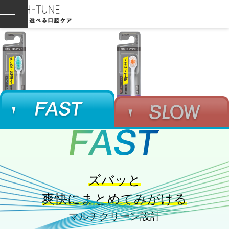
メニューを開閉する
ズバッと
爽快にまとめてみがける
マルチクリーン設計