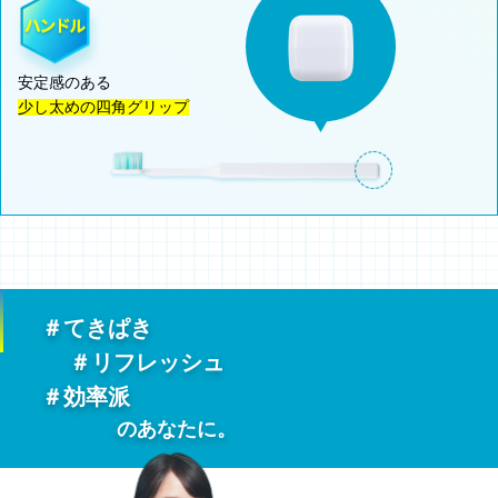
安定感のある
少し太めの四角グリップ
＃てきぱき
＃リフレッシュ
＃効率派
のあなたに。