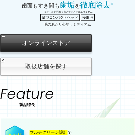
歯垢
徹底除去
※
歯面もすき間も
を
※すべての汚れを落とすことではありません
薄型コンパクトヘッド
極細毛
毛のあたり心地：ミディアム
モーダルが開きます
オンラインストア
別のウィンドウで開く
取扱店舗を探す
Feature
製品特長
マルチクリーン設計
で